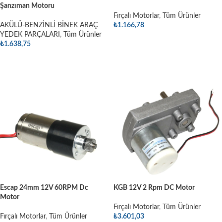
Şanzıman Motoru
Fırçalı Motorlar
,
Tüm Ürünler
AKÜLÜ-BENZİNLİ BİNEK ARAÇ
₺
1.166,78
YEDEK PARÇALARI
,
Tüm Ürünler
Sepete Ekle
₺
1.638,75
Sepete Ekle
Escap 24mm 12V 60RPM Dc
KGB 12V 2 Rpm DC Motor
Motor
Fırçalı Motorlar
,
Tüm Ürünler
Fırçalı Motorlar
,
Tüm Ürünler
₺
3.601,03